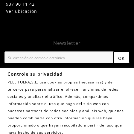
937 90 11 42
Ver ubicación
Newsletter
OK
¡Suscríbete para tener ventajas exclusivas, además de un
Controle su privacidad
10% de descuento en tu primera compra! Al suscribirte
PELL TOLRA,S.L. usa cookies propias (necesarias) y de
confirmas que has leído y aceptas la Política de Privacidad
y quieres recibir la newsletter de TolraStudio con
terceros para personalizar el ofrecer funciones de redes
información de producto y lanzamientos exclusivos.
sociales y analizar el tráfico. Además, compartimos
información sobre el uso que haga del sitio web con
nuestros partners de redes sociales y análisis web, quienes
CHAQUETA MUJER STUHI
Controle su privacidad
pueden combinarla con otra información que les haya
BEIG
proporcionado o que hayan recopilado a partir del uso que
117,95 €
196,00 €
© 2022 - Projecte Digital / Matarogroc
haya hecho de sus servicios.