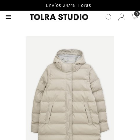
Envíos 24/48 Horas
0
