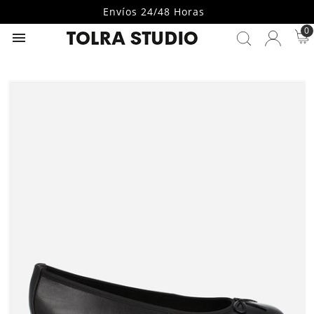
Envíos 24/48 Horas
0
