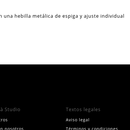
n una hebilla metálica de espiga y ajuste individual
rà Studio
Textos legales
tros
Aviso legal
on nosotros
Términos y condiciones