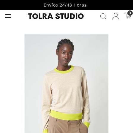
Envíos 24/48 Horas
0
