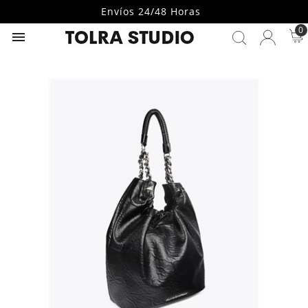
Envíos 24/48 Horas
0
